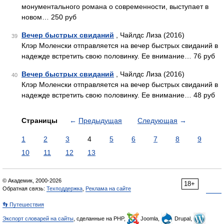
монументального романа о современности, выступает в
новом… 250 руб
Вечер быстрых свиданий
, Чайлдс Лиза (2016)
39
Клэр Моленски отправляется на вечер быстрых свиданий в
надежде встретить свою половинку. Ее внимание… 76 руб
Вечер быстрых свиданий
, Чайлдс Лиза (2016)
40
Клэр Моленски отправляется на вечер быстрых свиданий в
надежде встретить свою половинку. Ее внимание… 48 руб
Страницы
←
Предыдущая
Следующая
→
1
2
3
4
5
6
7
8
9
10
11
12
13
© Академик, 2000-2026
18+
Обратная связь:
Техподдержка
,
Реклама на сайте
👣 Путешествия
Экспорт словарей на сайты
, сделанные на PHP,
Joomla,
Drupal,